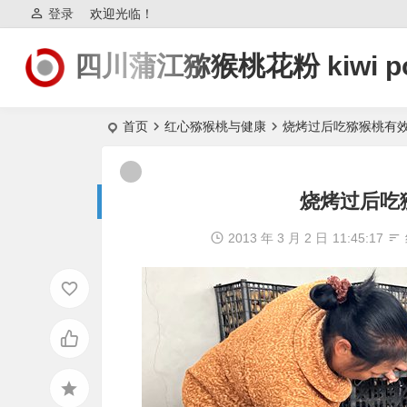
登录
欢迎光临！
四川蒲江猕猴桃花粉 kiwi po
首页
红心猕猴桃与健康
烧烤过后吃猕猴桃有
烧烤过后吃
2013 年 3 月 2 日
11:45:17