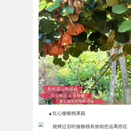
▲红心猕猴桃果园