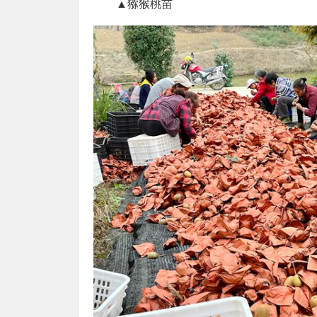
▲猕猴桃苗