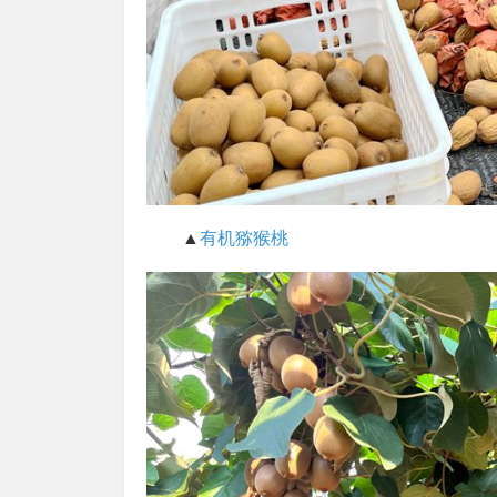
▲
有机猕猴桃