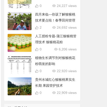
0
24,227 views
四月来临—你该了解猕猴桃
技术要点啦！春季田间管理
2
24,692 views
人工授粉专题-蒲江猕猴桃管
理技术 猕猴桃花粉
0
6,206 views
植物生长调节剂对猕猴桃花
粉萌发的影响
0
22,920 views
贵州水城红心猕猴桃果实生
长期 果园管护技术
0
22,909 views