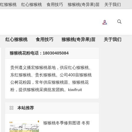
红猕猴桃
红心猕猴桃
食用技巧
猕猴桃(奇异果)苗
关于我们
红心猕猴桃
食用技巧
猕猴桃(奇异果)苗
关于我们
猕猴桃花粉电话：18030405084
贵州遵义播宏猕猴桃基地，供应红心猕猴桃、
东红猕猴桃、贵长猕猴桃。公司400亩猕猴桃
公树花粉园，常年供应猕猴桃苗、猕猴桃花
粉，提供猕猴桃采摘批发团购。kiwifruit
本站推荐
猕猴桃冬季修剪图谱 冬剪