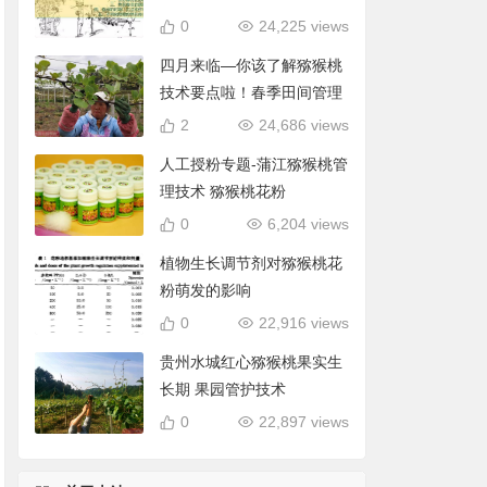
0
24,225 views
四月来临—你该了解猕猴桃
技术要点啦！春季田间管理
2
24,686 views
人工授粉专题-蒲江猕猴桃管
理技术 猕猴桃花粉
0
6,204 views
植物生长调节剂对猕猴桃花
粉萌发的影响
0
22,916 views
贵州水城红心猕猴桃果实生
长期 果园管护技术
0
22,897 views