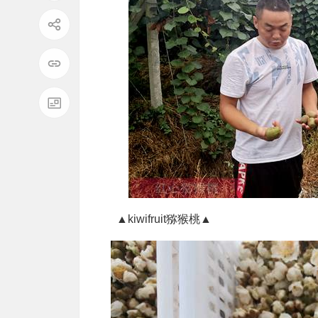
▲kiwifruit猕猴桃▲