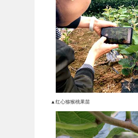
▲红心猕猴桃果苗