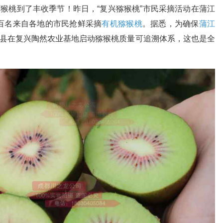
猕猴桃到了丰收季节！昨日，“复兴猕猴桃”市民采摘活动在蒲江
百名来自各地的市民抢鲜采摘
有机猕猴桃
。据悉，为确保
蒲江
江县在复兴陶然农业基地启动猕猴桃质量可追溯体系，这也是全