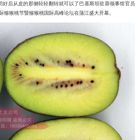
切好后从皮的那侧轻轻翻转就可以了巴基斯坦驻蓉领事馆官员
都国际猕猴桃节暨猕猴桃国际高峰论坛在蒲江盛大开幕。