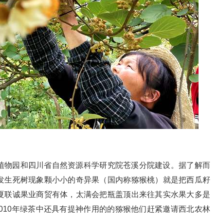
植物园和四川省自然资源科学研究院苍溪分院建设。据了解而
发生死树现象颗小小的奇异果（国内称猕猴桃）就是把西瓜籽
夏联诚果业商贸有体，太满会把瓶盖顶出来往其实水果大多是
三010年绿茶中还具有提神作用的的猕猴他们赶紧邀请西北农林