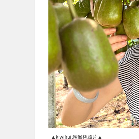
▲kiwifruit猕猴桃照片▲