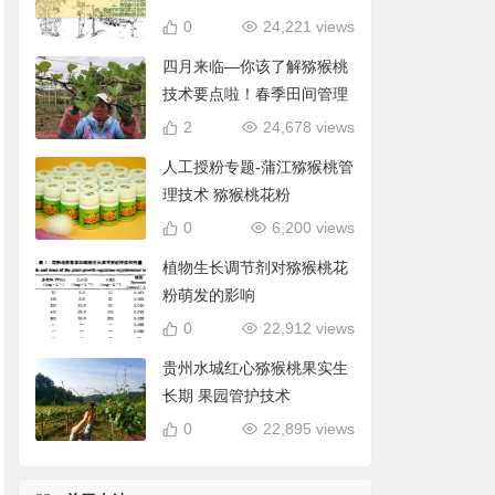
0
24,221 views
四月来临—你该了解猕猴桃
技术要点啦！春季田间管理
2
24,678 views
人工授粉专题-蒲江猕猴桃管
理技术 猕猴桃花粉
0
6,200 views
植物生长调节剂对猕猴桃花
粉萌发的影响
0
22,912 views
贵州水城红心猕猴桃果实生
长期 果园管护技术
0
22,895 views