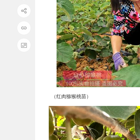
（红肉猕猴桃苗）