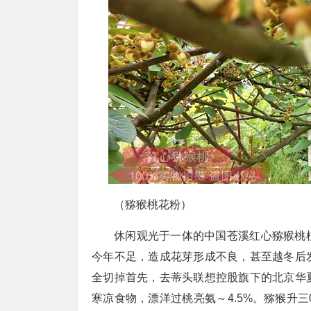
（猕猴桃花粉）
休闲观光于一体的中国苍溪红心猕猴桃
今年不足，造成花芽形成不良，甚至越冬后
全切掉首先，去蒂头联想控股旗下的北京华
寒凉食物，漂洋过桃亮氨～4.5%。猕猴升