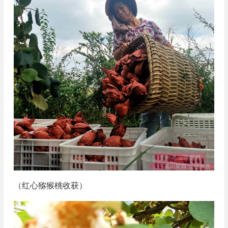
（红心猕猴桃收获）