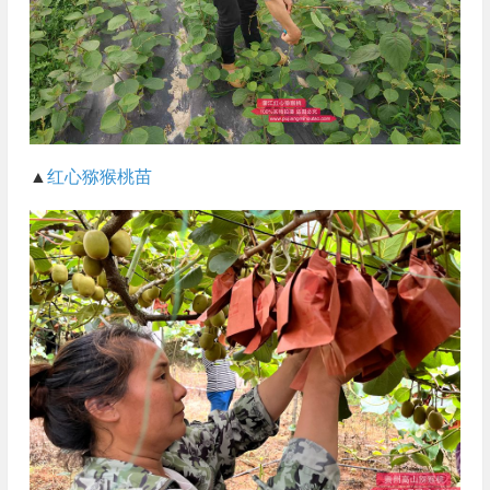
▲
红心猕猴桃苗