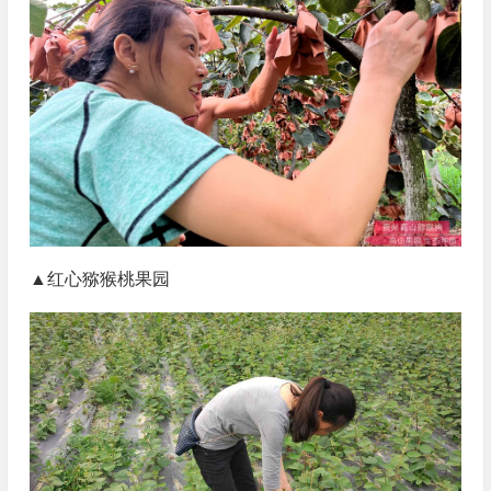
▲红心猕猴桃果园