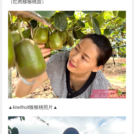
（红肉猕猴桃苗）
▲kiwifruit猕猴桃照片▲