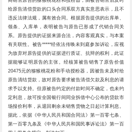
商销售原告的猕猴桃花粉和授粉器，由被告销售后及时
给原告清偿货款的口头合同系双方真实意思表示，且不
违反法律法规，属有效合同。根据原告提供的出库单、
领条、入库单，表明被告与原告已形成了代销合同关
系。原告提供的证据来源合法，内容客观真实，与本案
有关联性。被告*****经依法传唤未到庭参加诉讼，应视
为放弃对原告提供的证据进行质证、抗辩的权利，此证
据能够证明原告的主张。经核算被告销售了原告价值
20475元的猕猴桃花粉和手动授粉器，因被告未及时给
原告清结货款，故对原告要求被告清偿欠款及利息的请
求予以支持。但原被告约定的付款时间不确定，也未约
定利息，故可按全国银行间同业拆借中心公布的贷款市
场报价利率，从退回剩余未销售货物之日起计算利息。
据此，依据《中华人民共和国合同法》第一百零七条、
第一百零九条及《中华人民共和国民事诉讼法》第一百