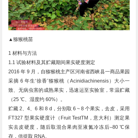
▲猕猴桃苗
1 材料与方法
1.1 试验材料及其贮藏期间果实硬度测定
2016 年 9 月，自猕猴桃主产区河南省西峡县一商品果园
采摘 6 年生‘徐香’猕猴桃（Acinidiachinensis）大小一
致、无病虫害的成熟果实，迅速运至实验室，常温贮藏
（25 ℃、湿度约 60%）。
贮藏 2、4、6 和 8 d，分别取 6 ~ 8 个果实，去皮，采用
FT327 型果实硬度计（Fruit TestTM，意大利）测定果
实去皮硬度，随后取混合果肉至液氮冷冻后–80 ℃保
存，供提取 RNA。