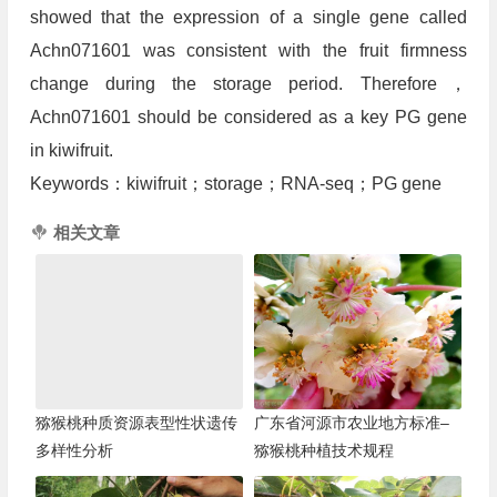
showed that the expression of a single gene called
Achn071601 was consistent with the fruit firmness
change during the storage period. Therefore，
Achn071601 should be considered as a key PG gene
in kiwifruit.
Keywords：kiwifruit；storage；RNA-seq；PG gene
相关文章
猕猴桃种质资源表型性状遗传
广东省河源市农业地方标准–
多样性分析
猕猴桃种植技术规程