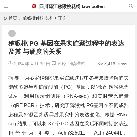
四川蒲江猕猴桃花粉 kiwi pollen
首页
猕猴桃种植技术
正文
猕猴桃 PG 基因在果实贮藏过程中的表达
及其 与硬度的关系
2024 年 4 月 30 日
评论
阅读模式
3,416 views
摘 要：为鉴定猕猴桃果实贮藏过程中参与果胶降解的关
键酶多聚半乳糖醛酸酶（PG）基因，以‘徐香’猕猴桃为
试材，利用转录组测序（RNA-seq）和实时荧光定量
（qRT-PCR）技术，研究了猕猴桃 PG基因在不同成熟
进程及外源乙烯诱导后果实中的表达变化。根据 RNA-
seq 结果，可以将 37 个 PG 基因在采后不同时期的表达
趋势分为 4 类，Achn325011、Achn240441、