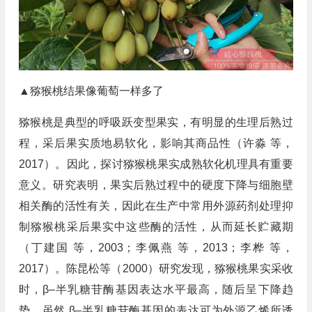
▲猕猴桃结果像葡萄一样多了
猕猴桃是典型的呼吸跃变型果实，有明显的生理后熟过
程，采后果实质地易软化，影响其商品性（许淼 等，
2017）。因此，探讨猕猴桃果实成熟软化机理具有重要
意义。研究表明，果实后熟过程中的硬度下降与细胞壁
相关酶的活性有关，因此在生产中常用外源药剂处理抑
制猕猴桃采后果实中这些酶的活性，从而延长贮藏期
（丁建国 等，2003；李佩燕 等，2013；李桦 等，
2017）。陈昆松等（2000）研究发现，猕猴桃果实采收
时，β–半乳糖苷酶基因表达水平最高，随后呈下降趋
势。虽然 β–半乳糖苷酶基因的表达可为外源乙烯所诱