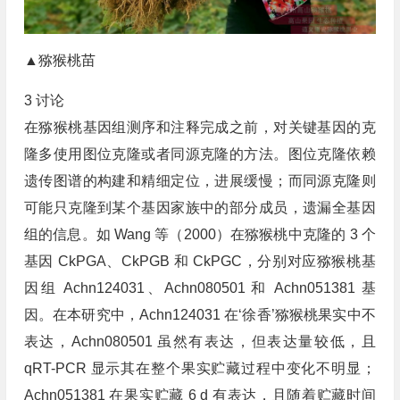
▲猕猴桃苗
3 讨论
在猕猴桃基因组测序和注释完成之前，对关键基因的克
隆多使用图位克隆或者同源克隆的方法。图位克隆依赖
遗传图谱的构建和精细定位，进展缓慢；而同源克隆则
可能只克隆到某个基因家族中的部分成员，遗漏全基因
组的信息。如 Wang 等（2000）在猕猴桃中克隆的 3 个
基因 CkPGA、CkPGB 和 CkPGC，分别对应猕猴桃基
因组 Achn124031、Achn080501 和 Achn051381 基
因。在本研究中，Achn124031 在‘徐香’猕猴桃果实中不
表达，Achn080501 虽然有表达，但表达量较低，且
qRT-PCR 显示其在整个果实贮藏过程中变化不明显；
Achn051381 在果实贮藏 6 d 有表达，且随着贮藏时间