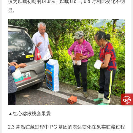
仅为贮藏初期的14.8%；贮藏 8 d 与 6 d 时相比变化不明
显。
▲红心猕猴桃套果袋
2.3 常温贮藏过程中 PG 基因的表达变化在果实贮藏过程