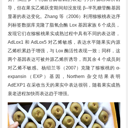
导，但在果实乙烯跃变期间却没发现 β–半乳糖苷酶基因
显著的表达变化。Zhang 等（2006）利用猕猴桃表达序
列标签数据库克隆了脂氧合酶 Lox 基因家族 6 个成员，
发现它们在猕猴桃果实成熟过程中具有不同的表达谱，
AdLox1 和 AdLox5 对乙烯敏感，表达水平随果实内源
乙烯积累趋于增强，与 Lox 酶活性表现一致；同样，这
两个基因表达可被外源乙烯所诱导，而其余 4 个成员则
对乙烯不敏感。杨绍兰等（2007）克隆了猕猴桃的 α-
expansin（EXP）基因，Northern 杂交结果表明
AdEXP1 在采收当天的果实中表达很弱，随着果实成熟
衰老进程加快而表达趋于增强。