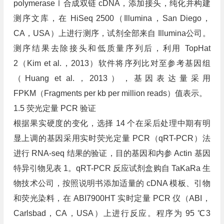
polymeraseⅠ合成双链 cDNA，添加接头，纯化并构建
测序文库，在 HiSeq 2500（Illumina，San Diego，
CA，USA）上进行测序，试剂全部来自 Illumina公司。
测序结果去除接头和低质量序列后，利用 TopHat
2（Kim et al.，2013）软件将序列比对至参考基因组
（Huang et al.，2013），基因表达量采用
FPKM（Fragments per kb per million reads）值表示。
1.5 荧光定量 PCR 验证
根据果实硬度的变化，选择 14 个在采后处理中期有明
显上调的基因采用实时荧光定量 PCR（qRT-PCR）法
进行 RNA-seq 结果的验证，目的基因和内参 Actin 基因
特异引物见表 1。qRT-PCR 反应试剂盒购自 TaKaRa 生
物技术公司，按照说明书添加适量的 cDNA 模板、引物
和荧光染料，在 ABI7900HT 实时定量 PCR 仪（ABI，
Carlsbad，CA，USA）上进行反应。程序为 95 ℃3