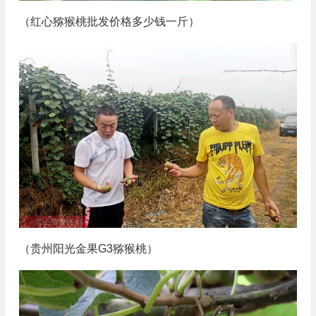
（红心猕猴桃批发价格多少钱一斤）
（贵州阳光金果G3猕猴桃）