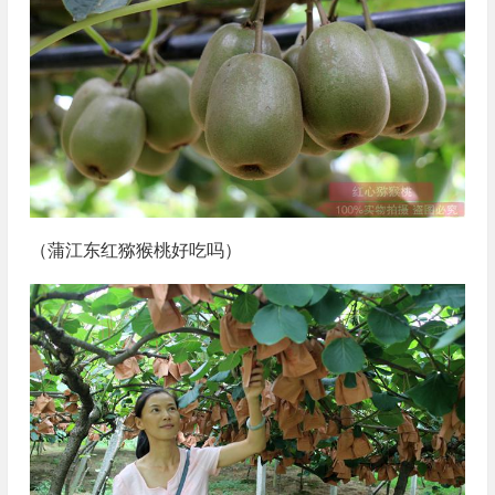
（蒲江东红猕猴桃好吃吗）