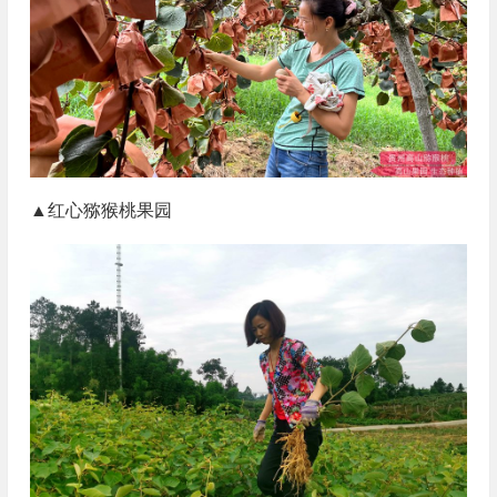
▲红心猕猴桃果园