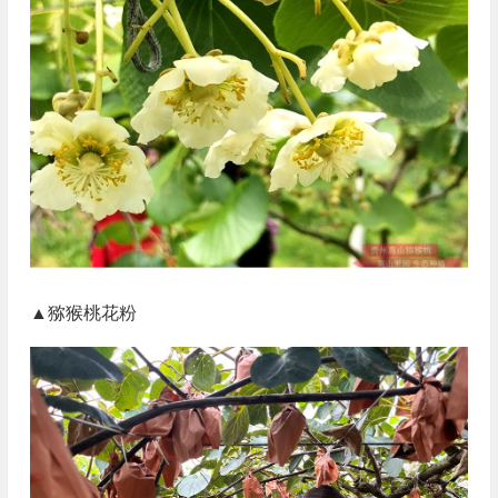
▲猕猴桃花粉