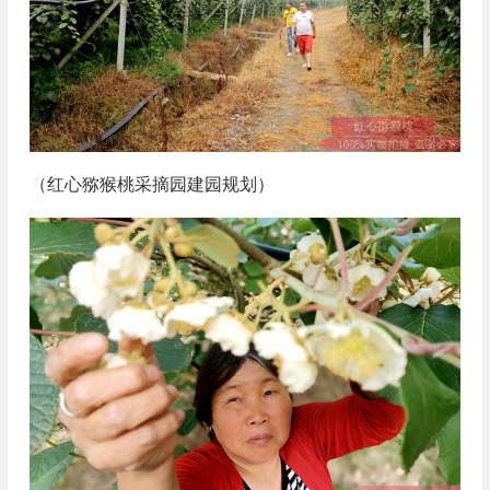
（红心猕猴桃采摘园建园规划）