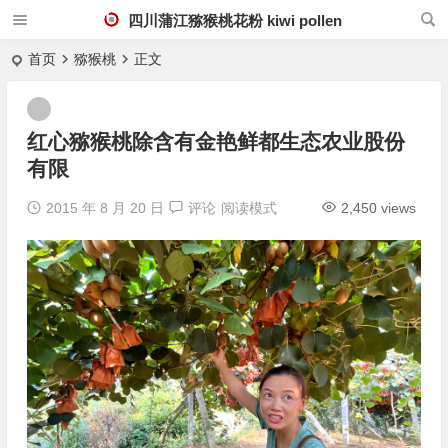
四川蒲江猕猴桃花粉 kiwi pollen
首页
猕猴桃
正文
红心猕猴桃除含有金艳鲜都生态农业股份
有限
2015 年 8 月 20 日
评论
阅读模式
2,450 views