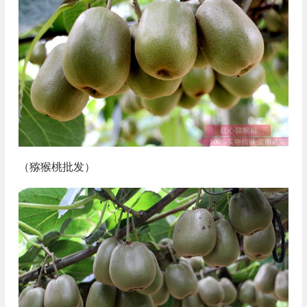
（猕猴桃批发）