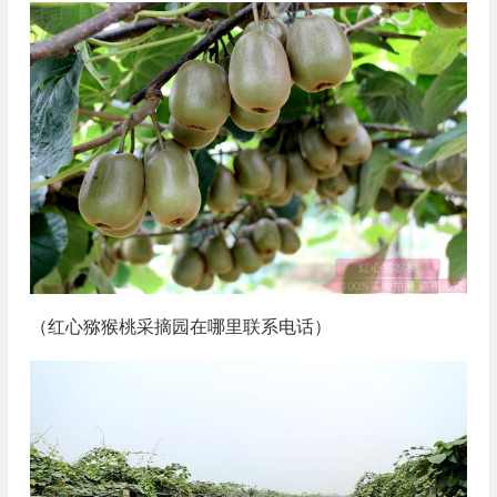
（红心猕猴桃采摘园在哪里联系电话）