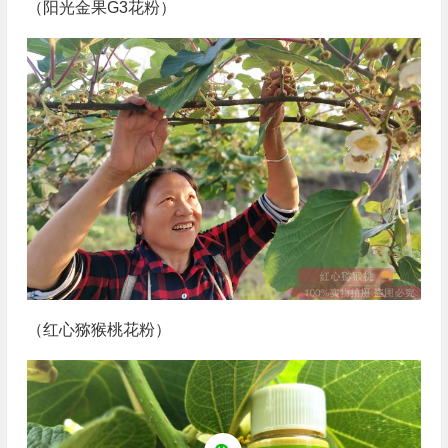
（阳光金果G3花粉）
（红心猕猴桃花粉）