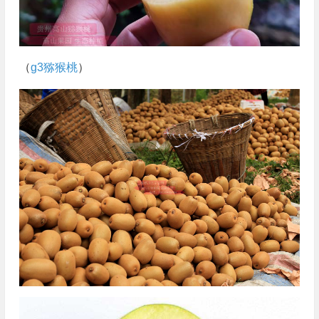
（
g3猕猴桃
）