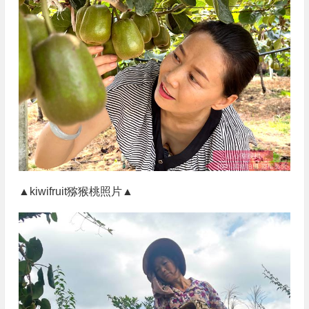
▲kiwifruit猕猴桃照片▲