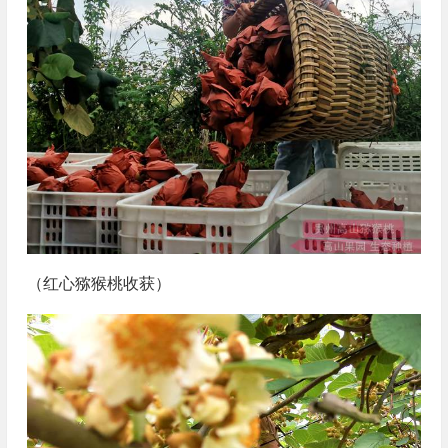
（红心猕猴桃收获）