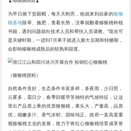
▲redkiwifruit▲
为早日摘下贫困帽，每天天刚亮，他就来到自家的
猕猴
桃基地
除草、施肥，查看长势，没事就翻看猕猴桃种植
书籍，遇到问题就向技术人员和帮扶人员请教。“现在可
是关键时期，一进到7月果子就进入膨大后期和转糖期，
会影响猕猴桃成熟后的软熟和甜度。
（猕猴桃授粉）
自然条件良好，生态条件丰富多样，多夜雨，少日照，
云雾多，霜日少，春季回暖早等独特的气候特征，让这
里出产品质上乘的优质猕猴桃，果头大，产量高，品质
优，细嫩多汁、香气浓郁、甜味纯正。政府一直高度重
视猕猴桃主业的发展，致力于将红心猕猴桃培育成享誉