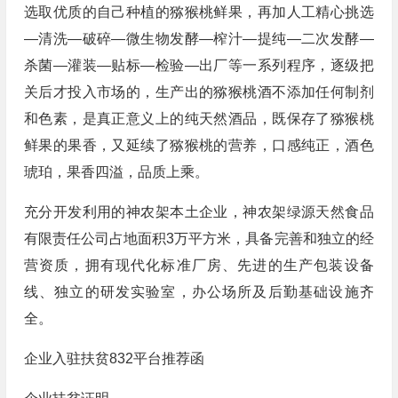
选取优质的自己种植的猕猴桃鲜果，再加人工精心挑选
—清洗—破碎—微生物发酵—榨汁—提纯—二次发酵—
杀菌—灌装—贴标—检验—出厂等一系列程序，逐级把
关后才投入市场的，生产出的猕猴桃酒不添加任何制剂
和色素，是真正意义上的纯天然酒品，既保存了猕猴桃
鲜果的果香，又延续了猕猴桃的营养，口感纯正，酒色
琥珀，果香四溢，品质上乘。
充分开发利用的神农架本土企业，神农架绿源天然食品
有限责任公司占地面积3万平方米，具备完善和独立的经
营资质，拥有现代化标准厂房、先进的生产包装设备
线、独立的研发实验室，办公场所及后勤基础设施齐
全。
企业入驻扶贫832平台推荐函