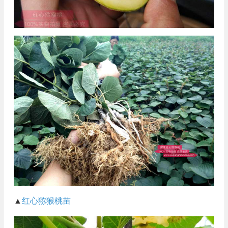
▲
红心猕猴桃苗