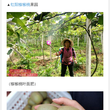
▲
红阳猕猴桃
果园
（猕猴桃叶面肥）