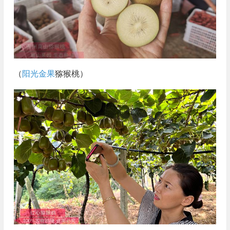
（
阳光金果
猕猴桃）