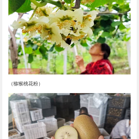
（猕猴桃花粉）