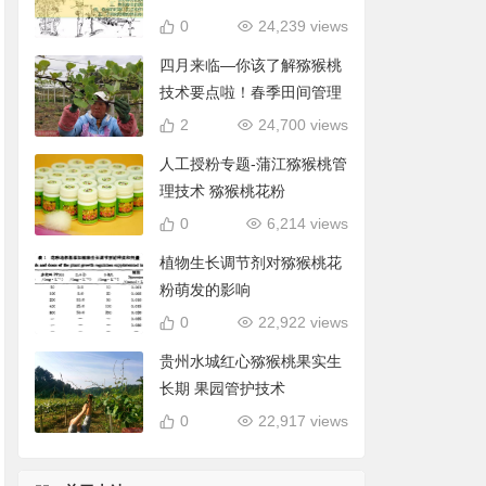
0
24,239 views
四月来临—你该了解猕猴桃
技术要点啦！春季田间管理
2
24,700 views
人工授粉专题-蒲江猕猴桃管
理技术 猕猴桃花粉
0
6,214 views
植物生长调节剂对猕猴桃花
粉萌发的影响
0
22,922 views
贵州水城红心猕猴桃果实生
长期 果园管护技术
0
22,917 views