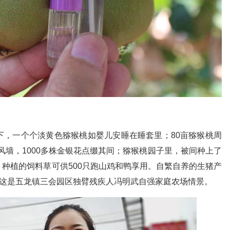
下，一个个淡黄色猕猴桃如婴儿安睡在睡套里；80亩猕猴桃周
防风墙，1000多株金银花点缀其间；猕猴桃园子里，被间种上了
种植的饲料草可供500只跑山鸡和鸭享用。自繁自养的生猪产
。这是五龙镇三会园区独臂残疾人冯明武自强家庭农场情景。