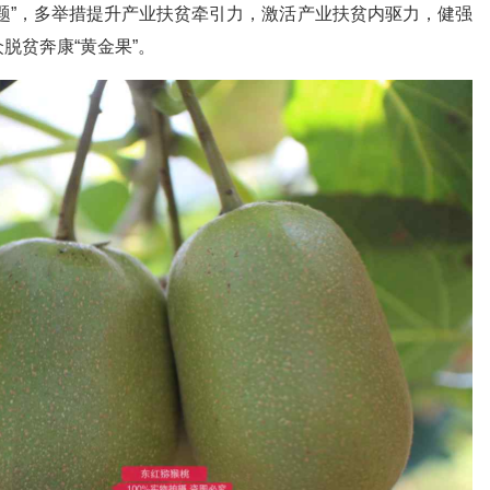
题”，多举措提升产业扶贫牵引力，激活产业扶贫内驱力，健强
脱贫奔康“黄金果”。