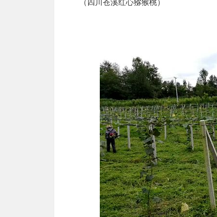
（四川苍溪红心猕猴桃）