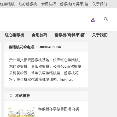
红猕猴桃
红心猕猴桃
食用技巧
猕猴桃(奇异果)苗
关于我们
红心猕猴桃
食用技巧
猕猴桃(奇异果)苗
关于我们
猕猴桃花粉电话：18030405084
贵州遵义播宏猕猴桃基地，供应红心猕猴桃、
东红猕猴桃、贵长猕猴桃。公司400亩猕猴桃
公树花粉园，常年供应猕猴桃苗、猕猴桃花
粉，提供猕猴桃采摘批发团购。kiwifruit
本站推荐
猕猴桃冬季修剪图谱 冬剪