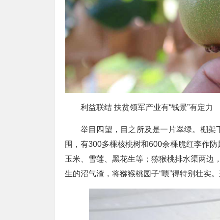
利益联结 扶贫领军产业有“钱景”有定力
举目四望，目之所及是一片翠绿。棚架
围，有300多棵核桃树和600余棵脆红李作
玉米、雪莲、黑花生等；猕猴桃排水渠两边，
生的沼气渣，将猕猴桃园子“喂”得特别壮实