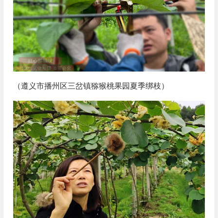
（遵义市播州区三岔镇猕猴桃果园夏季绑枝）