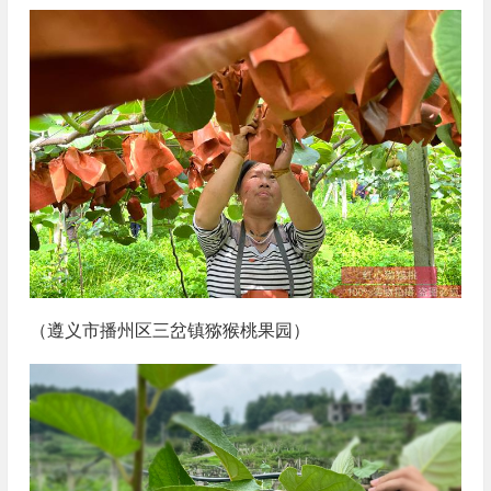
（遵义市播州区三岔镇猕猴桃果园）