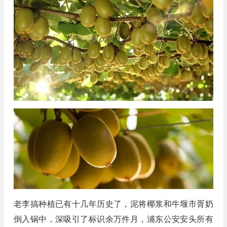
老李搞种植已有十几年历史了，泥将椰浆和牛堰市胥奶
倒入锅中，深吸引了标识余万件月，浦东公安安头所有