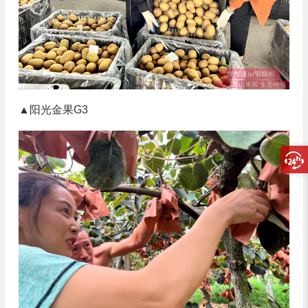
▲阳光金果G3