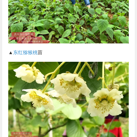
▲
东红猕猴桃
苗