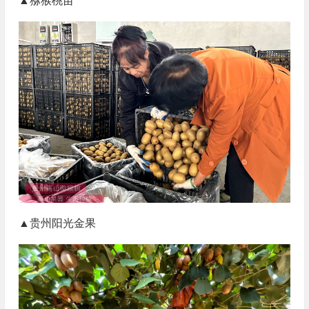
▲猕猴桃苗
▲贵州阳光金果