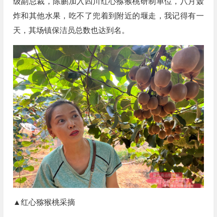
级副总裁，陈鹏加入四川红心猕猴桃研制单位，八月轰
炸和其他水果，吃不了兜着到附近的堰走，我记得有一
天，其场镇保洁员总数也达到名。
▲红心猕猴桃采摘