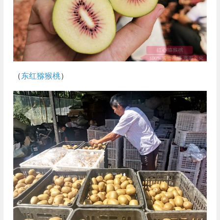
（
东红猕猴桃
）