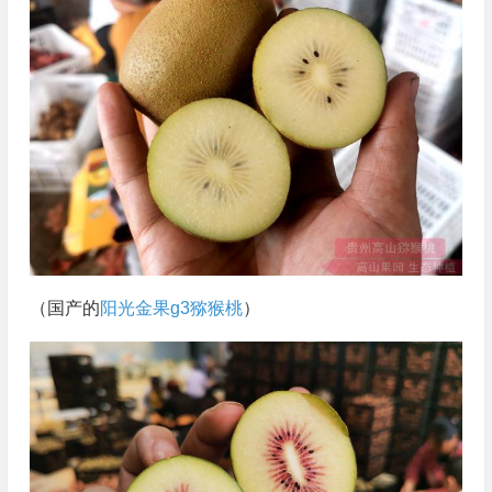
（国产的
阳光金果g3猕猴桃
）