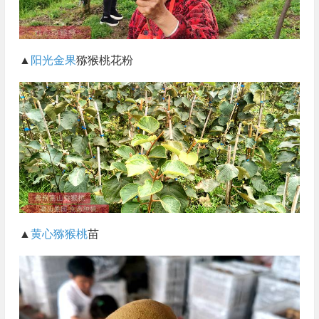
▲
阳光金果
猕猴桃花粉
▲
黄心猕猴桃
苗