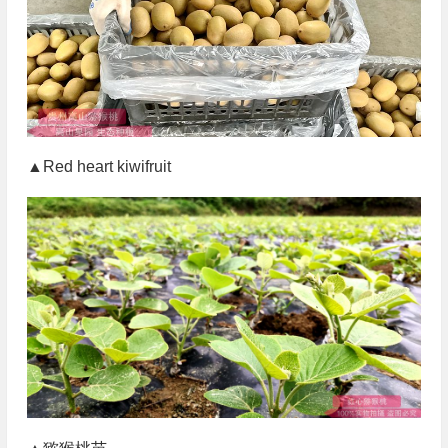
▲Red heart kiwifruit