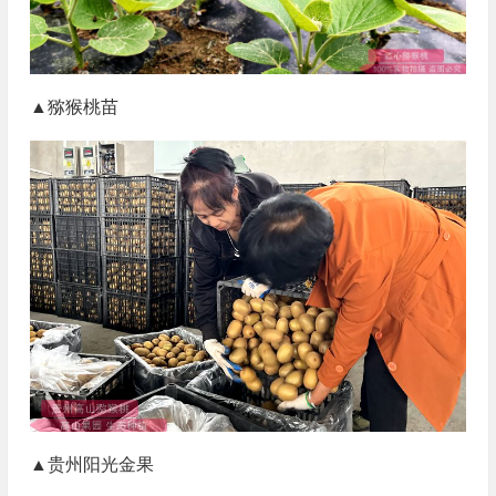
▲猕猴桃苗
▲贵州阳光金果