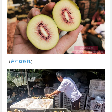
（
东红猕猴桃
）