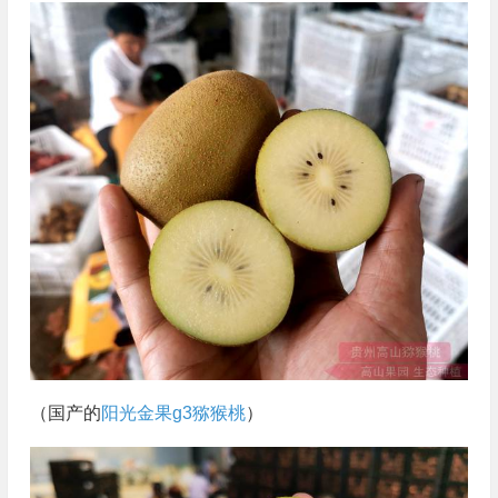
（国产的
阳光金果g3猕猴桃
）