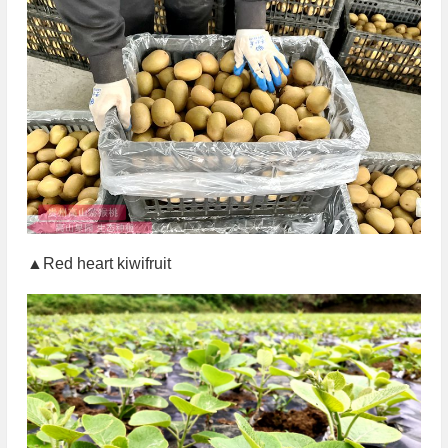
▲Red heart kiwifruit