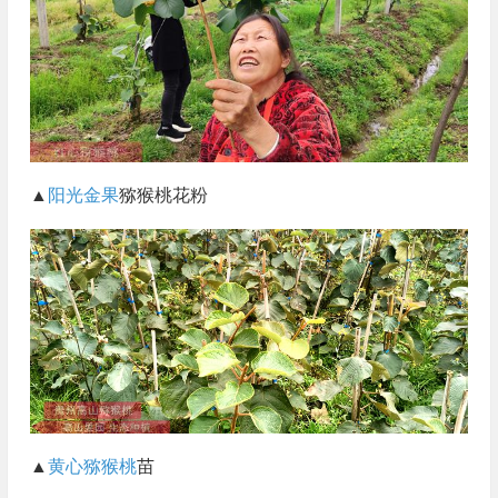
▲
阳光金果
猕猴桃花粉
▲
黄心猕猴桃
苗