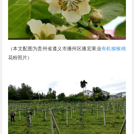
（本文配图为贵州省遵义市播州区播宏果业
有机猕猴桃
花粉照片）