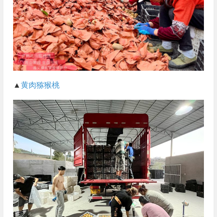
▲
黄肉猕猴桃