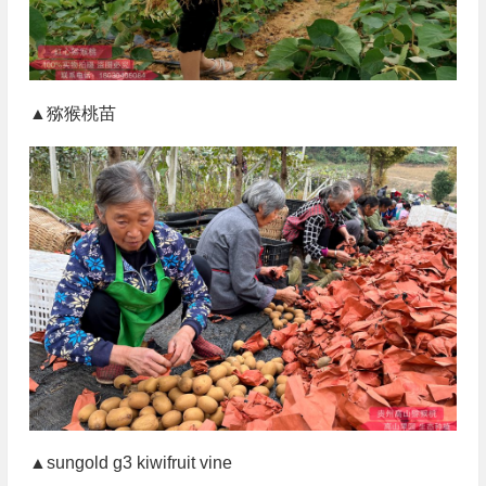
▲猕猴桃苗
▲sungold g3 kiwifruit vine