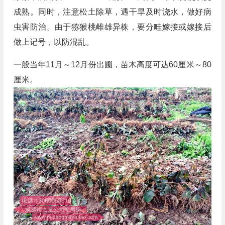
成熟。同时，注意松土除草，遇干旱及时浇水，做好病
虫害防治。由于猕猴桃雌雄异株，要分畦嫁接或嫁接后
做上记号，以防混乱。
一般当年11月～12月份出圃，苗木高度可达60厘米～80
厘米。