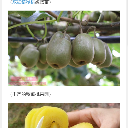
（
东红猕猴桃
嫁接苗）
（丰产的猕猴桃果园）