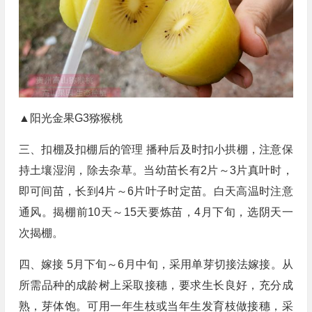
▲阳光金果G3猕猴桃
三、扣棚及扣棚后的管理 播种后及时扣小拱棚，注意保
持土壤湿润，除去杂草。当幼苗长有2片～3片真叶时，
即可间苗，长到4片～6片叶子时定苗。白天高温时注意
通风。揭棚前10天～15天要炼苗，4月下旬，选阴天一
次揭棚。
四、嫁接 5月下旬～6月中旬，采用单芽切接法嫁接。从
所需品种的成龄树上采取接穗，要求生长良好，充分成
熟，芽体饱。可用一年生枝或当年生发育枝做接穗，采