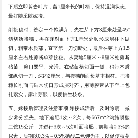
下后立即剪去叶片，留1厘米长的叶柄，保持湿润状态。
最好随采随嫁接。
削接穗时，选定一个饱满芽，先在芽下方3厘米处呈45°
斜切断接穗，再在芽对面下方1厘米处顺形成层往下纵
切，稍带木质部，直至第一刀切断处，最后在芽上方1.5
厘米左右处剪断单芽接穗。从离地5厘米～8厘米处剪断
砧苗，剪口要平、光滑。在砧苗横切面一侧，稍带木质
部纵切一刀，深约2厘米，与接穗削面长基本相符。把接
穗长削面与砧木切口形成层对齐，用薄膜带从下至上包
扎紧实，露出芽眼，以便抽生枝条。
五、嫁接后管理及注意事项 嫁接成活后，及时除萌，减
少养分损失。地下追肥1次～2次，每667m^2沟施磷酸
二铵15公斤，并进行3次～5次叶面喷肥，前期喷0.3%的
尿素，后期以0.3%～0.5%磷酸二氢钾为主，以促使枝蔓