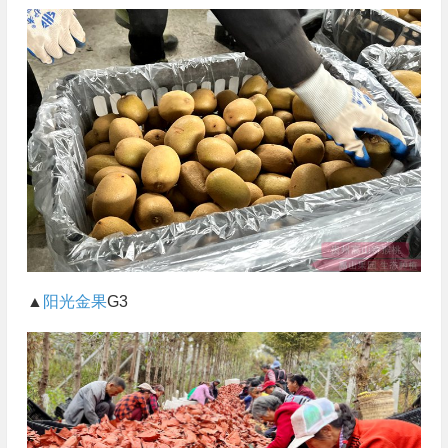
▲
阳光金果
G3