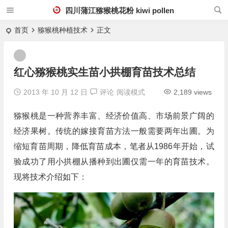
四川蒲江猕猴桃花粉 kiwi pollen
首页
猕猴桃种植技术
正文
红心猕猴桃实生苗小拱棚育苗技术总结
2013 年 10 月 12 日
评论
阅读模式
2,189 views
猕猴桃是一种营养丰富、经济价值高、市场前景广阔的
经济果树。传统的嫁接育苗方法一般需要两年出圃。为
缩短育苗周期，降低育苗成本，笔者从1986年开始，试
验成功了用小拱棚从播种到出圃仅需一年的育苗技术。
现将技术介绍如下：