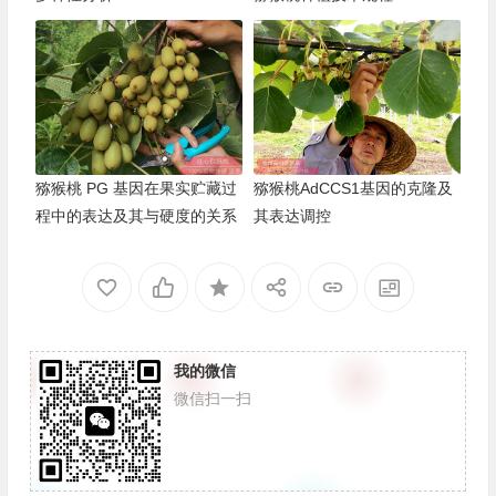
猕猴桃 PG 基因在果实贮藏过
猕猴桃AdCCS1基因的克隆及
程中的表达及其与硬度的关系
其表达调控
我的微信
微信扫一扫