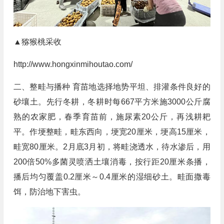
▲猕猴桃采收
http://www.hongxinmihoutao.com/
二、整畦与播种 育苗地选择地势平坦、排灌条件良好的
砂壤土。先行冬耕，冬耕时每667平方米施3000公斤腐
熟的农家肥，春季育苗前，施尿素20公斤，再浅耕耙
平。作埂整畦，畦东西向，埂宽20厘米，埂高15厘米，
畦宽80厘米。2月底3月初，将畦浇透水，待水渗后，用
200倍50%多菌灵喷洒土壤消毒，按行距20厘米条播，
播后均匀覆盖0.2厘米～0.4厘米的湿细砂土。畦面撒毒
饵，防治地下害虫。