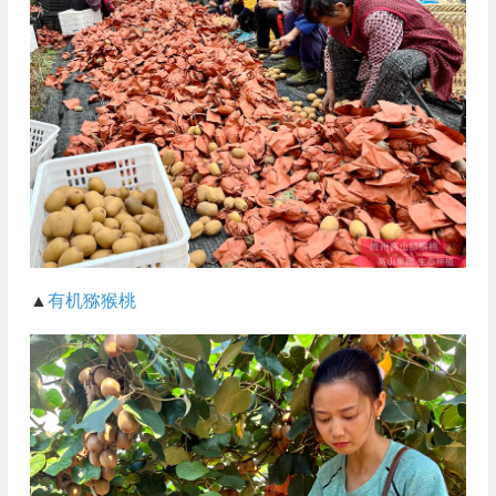
▲
有机猕猴桃