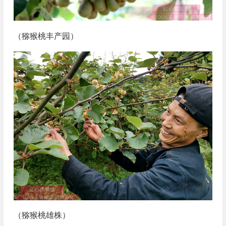
（猕猴桃丰产园）
（猕猴桃雄株）