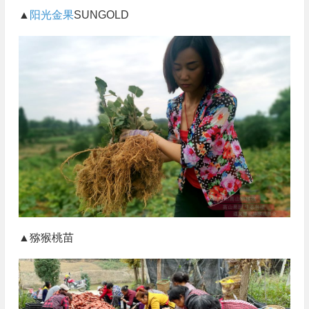
▲
阳光金果
SUNGOLD
▲猕猴桃苗