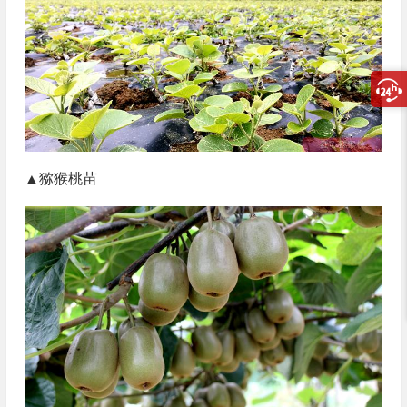
▲猕猴桃苗