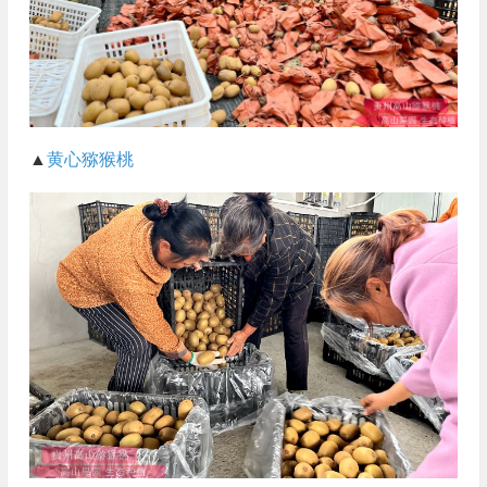
▲
黄心猕猴桃