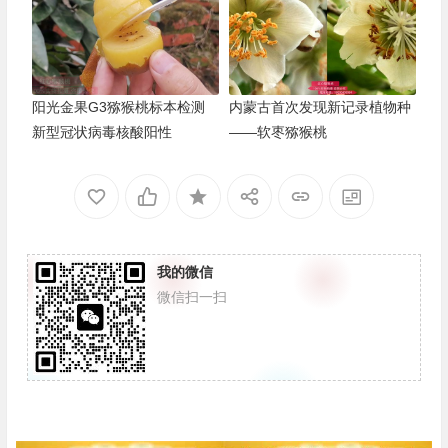
阳光金果G3猕猴桃标本检测
内蒙古首次发现新记录植物种
新型冠状病毒核酸阳性
——软枣猕猴桃
我的微信
微信扫一扫