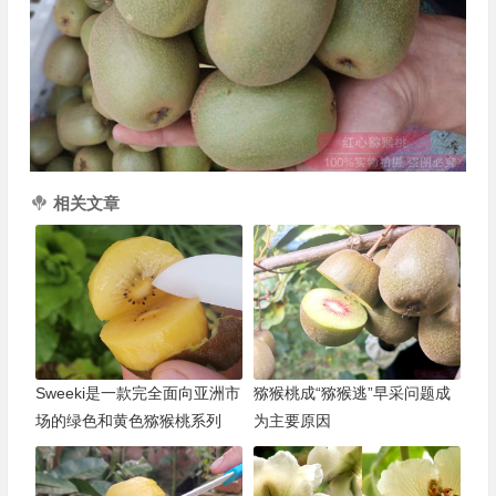
相关文章
Sweeki是一款完全面向亚洲市
猕猴桃成“猕猴逃”早采问题成
场的绿色和黄色猕猴桃系列
为主要原因