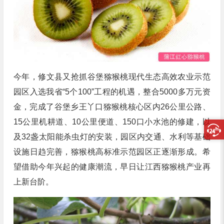
今年，修文县又抢抓谷堡猕猴桃现代生态高效农业示范
园区入选我省“5个100”工程的机遇，整合5000多万元资
金，完成了谷堡乡王丫口猕猴桃核心区内26公里公路、
15公里机耕道、10公里便道、150口小水池的修建，以
及32盏太阳能杀虫灯的安装，园区内交通、水利等基础
设施日趋完善，猕猴桃高标准示范园区正逐渐形成。希
望借助今年兴起的健康潮流，早日让江西猕猴桃产业再
上新台阶。