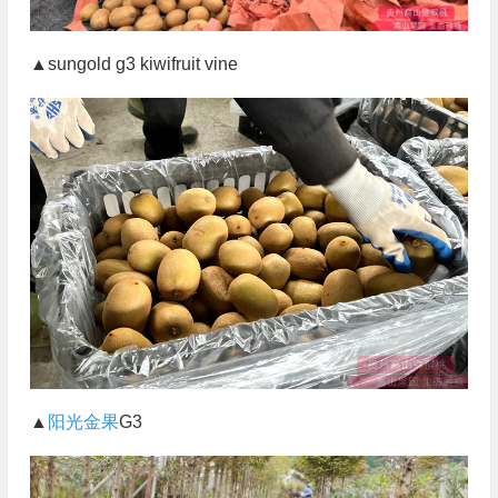
▲sungold g3 kiwifruit vine
▲
阳光金果
G3