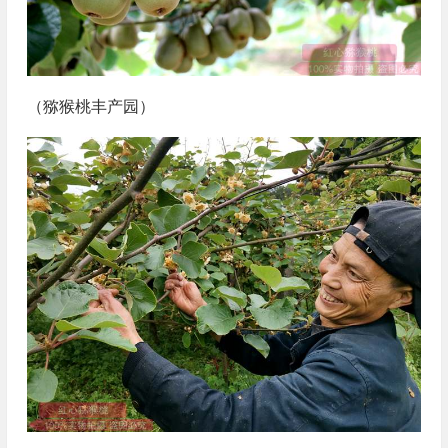
（猕猴桃丰产园）