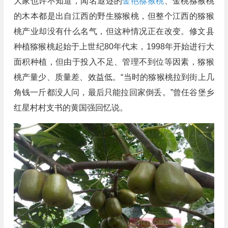
大家也许不知道，闻名遐迩的
金艳猕猴桃
、金桃猕猴桃
的木本都是出自江西的野生猕猴桃，但整个江西的猕猴
桃产业却没有什么名气，但这种情况正在改变。修文县
种植猕猴桃起始于上世纪80年代末，1998年开始进行大
面积种植，但由于投入不足、管理不到位等因素，猕猴
桃产量少、质量差、效益低。“当时的猕猴桃拉到街上几
角钱一斤都没人问，最后只能拉回家倒丢。”曾任谷堡乡
红星村村支书的黄国强回忆说。