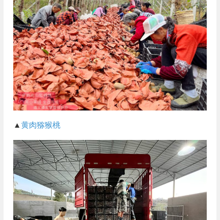
▲
黄肉猕猴桃