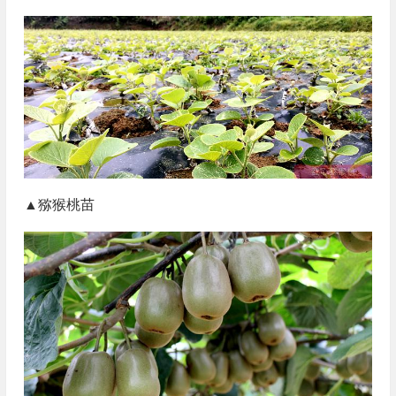
▲猕猴桃苗