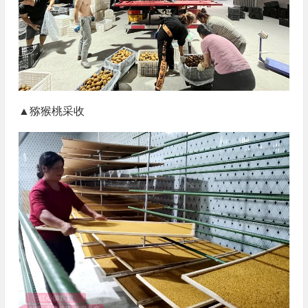
▲猕猴桃采收