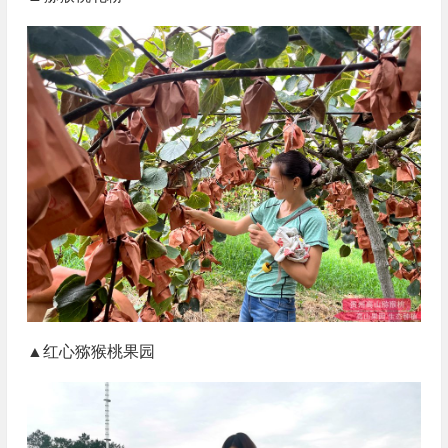
▲红心猕猴桃果园