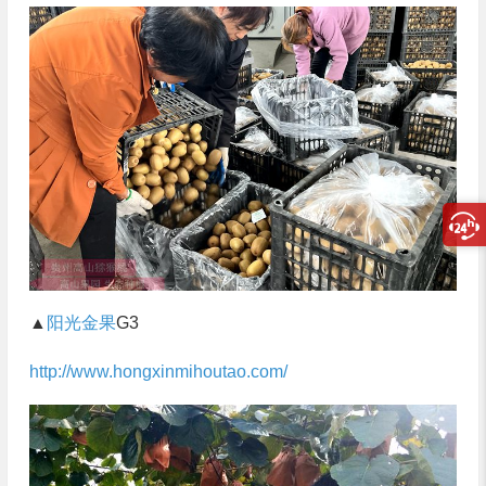
▲
阳光金果
G3
http://www.hongxinmihoutao.com/