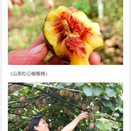
（山东红心猕猴桃）