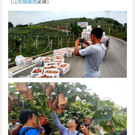
（
山东猕猴桃
采摘）