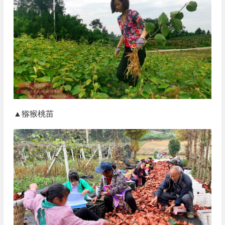
▲猕猴桃苗