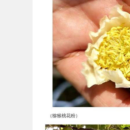
（猕猴桃花粉）