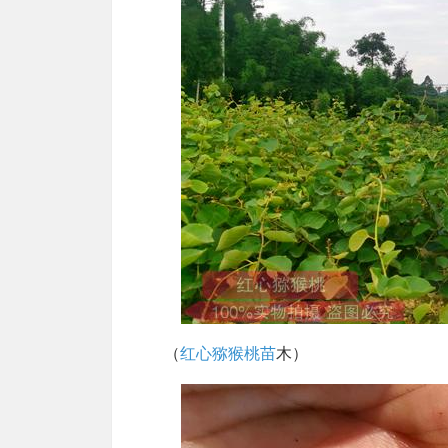
（
红心猕猴桃苗
木）