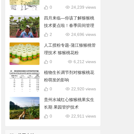
0
24,239 views
四月来临—你该了解猕猴桃
技术要点啦！春季田间管理
2
24,696 views
人工授粉专题-蒲江猕猴桃管
理技术 猕猴桃花粉
0
6,212 views
植物生长调节剂对猕猴桃花
粉萌发的影响
0
22,920 views
贵州水城红心猕猴桃果实生
长期 果园管护技术
0
22,911 views