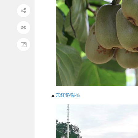
▲
东红猕猴桃