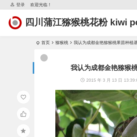
登录
欢迎光临！
四川蒲江猕猴桃花粉 kiwi po
首页
猕猴桃
我认为成都金艳猕猴桃果苗种植
我认为成都金艳猕猴
2015 年 3 月 13 日
13:39: