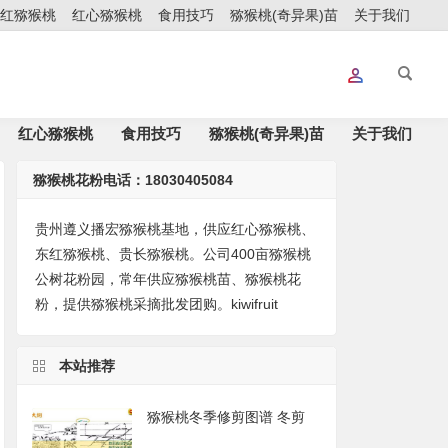
红猕猴桃
红心猕猴桃
食用技巧
猕猴桃(奇异果)苗
关于我们
红心猕猴桃
食用技巧
猕猴桃(奇异果)苗
关于我们
猕猴桃花粉电话：18030405084
贵州遵义播宏猕猴桃基地，供应红心猕猴桃、
东红猕猴桃、贵长猕猴桃。公司400亩猕猴桃
公树花粉园，常年供应猕猴桃苗、猕猴桃花
粉，提供猕猴桃采摘批发团购。kiwifruit
本站推荐
猕猴桃冬季修剪图谱 冬剪