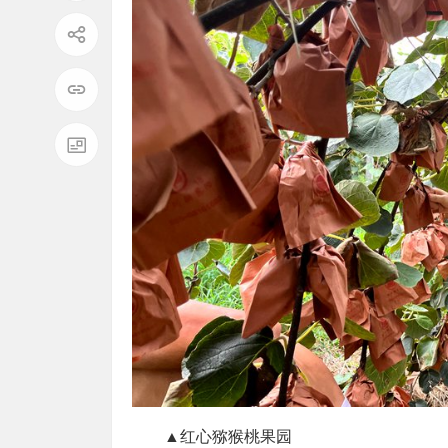
▲红心猕猴桃果园