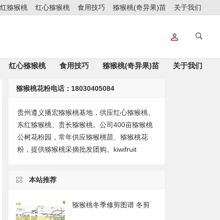
红猕猴桃
红心猕猴桃
食用技巧
猕猴桃(奇异果)苗
关于我们
红心猕猴桃
食用技巧
猕猴桃(奇异果)苗
关于我们
猕猴桃花粉电话：18030405084
贵州遵义播宏猕猴桃基地，供应红心猕猴桃、
东红猕猴桃、贵长猕猴桃。公司400亩猕猴桃
公树花粉园，常年供应猕猴桃苗、猕猴桃花
粉，提供猕猴桃采摘批发团购。kiwifruit
本站推荐
猕猴桃冬季修剪图谱 冬剪