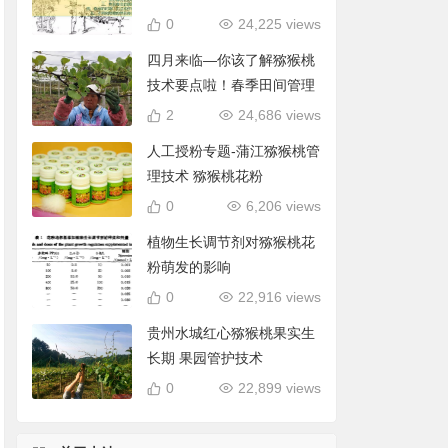
0
24,225 views
四月来临—你该了解猕猴桃
技术要点啦！春季田间管理
2
24,686 views
人工授粉专题-蒲江猕猴桃管
理技术 猕猴桃花粉
0
6,206 views
植物生长调节剂对猕猴桃花
粉萌发的影响
0
22,916 views
贵州水城红心猕猴桃果实生
长期 果园管护技术
0
22,899 views