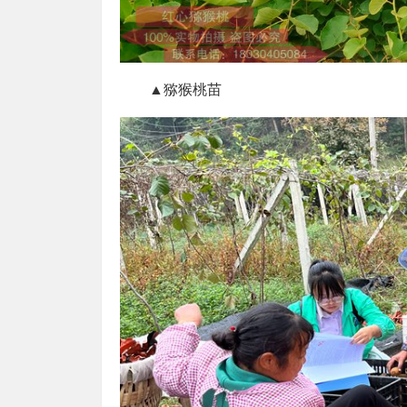
▲猕猴桃苗