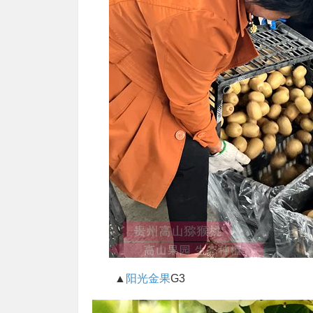
▲
阳光金果
G3