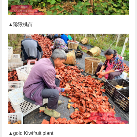
▲猕猴桃苗
▲gold Kiwifruit plant