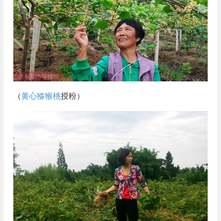
（
黄心猕猴桃
授粉）