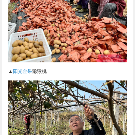
▲
阳光金果
猕猴桃