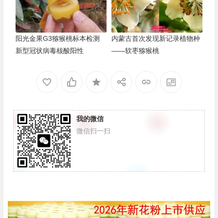
阳光金果G3猕猴桃标本检测
内蒙古首次发现新记录植物种
新型冠状病毒核酸阳性
——软枣猕猴桃
我的微信
微信扫一扫