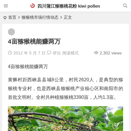
四川蒲江猕猴桃花粉 kiwi pollen
首页
猕猴桃市场行情动态
正文
4亩猕猴桃能赚两万
2012 年 5 月 7 日
评论
阅读模式
2,302 views
4亩猕猴桃能赚两万
黄狮村距西峡县县城8公里，村民2620人，是典型的猕
猴桃专业村，也是西峡县猕猴桃产业核心区和南阳市的
首批文明村。全村共种植猕猴桃3390亩，人均1.3亩。