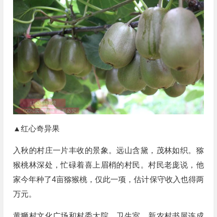
▲红心奇异果
入秋的村庄一片丰收的景象。远山含黛，茂林如织。猕
猴桃林深处，忙碌着喜上眉梢的村民。村民老庞说，他
家今年种了4亩猕猴桃，仅此一项，估计保守收入也得两
万元。
黄狮村文化广场和村委大院、卫生室、新农村书屋连成