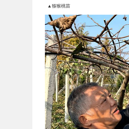
▲猕猴桃苗