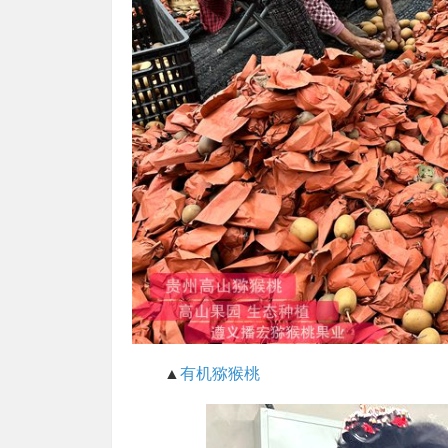
▲
有机猕猴桃