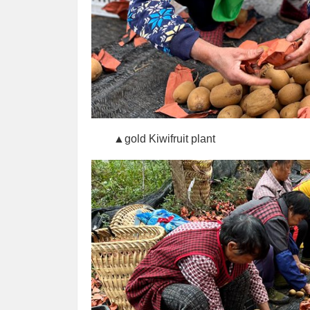
▲gold Kiwifruit plant