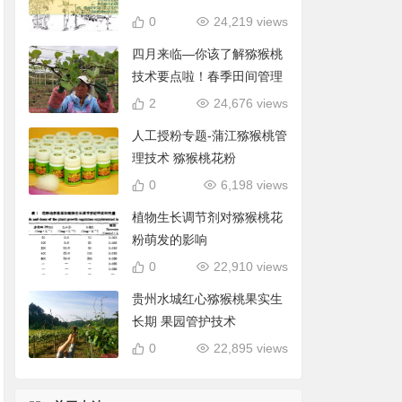
0
24,219 views
四月来临—你该了解猕猴桃
技术要点啦！春季田间管理
2
24,676 views
人工授粉专题-蒲江猕猴桃管
理技术 猕猴桃花粉
0
6,198 views
植物生长调节剂对猕猴桃花
粉萌发的影响
0
22,910 views
贵州水城红心猕猴桃果实生
长期 果园管护技术
0
22,895 views