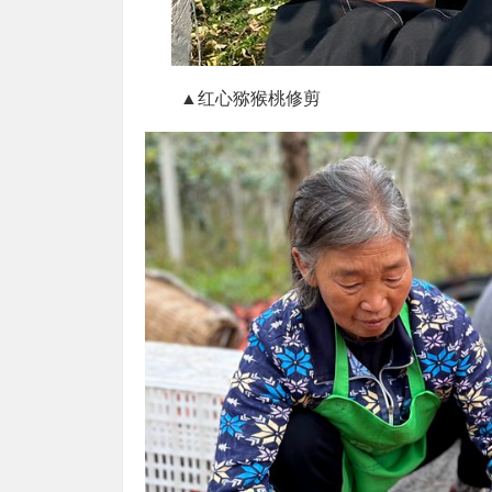
▲红心猕猴桃修剪