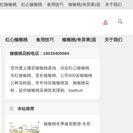
红猕猴桃
红心猕猴桃
食用技巧
猕猴桃(奇异果)苗
关于我们
红心猕猴桃
食用技巧
猕猴桃(奇异果)苗
关于我们
猕猴桃花粉电话：18030405084
贵州遵义播宏猕猴桃基地，供应红心猕猴桃、
东红猕猴桃、贵长猕猴桃。公司400亩猕猴桃
公树花粉园，常年供应猕猴桃苗、猕猴桃花
粉，提供猕猴桃采摘批发团购。kiwifruit
本站推荐
猕猴桃冬季修剪图谱 冬剪