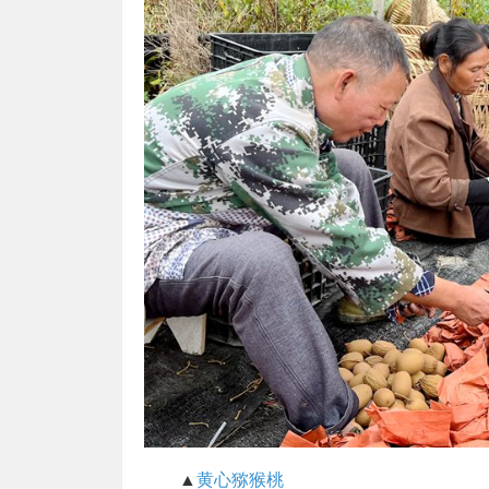
▲
黄心猕猴桃