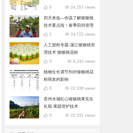
0
24,257 views
四月来临—你该了解猕猴桃
技术要点啦！春季田间管理
2
24,722 views
人工授粉专题-蒲江猕猴桃管
理技术 猕猴桃花粉
0
6,242 views
植物生长调节剂对猕猴桃花
粉萌发的影响
0
22,938 views
贵州水城红心猕猴桃果实生
长期 果园管护技术
0
22,931 views