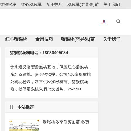
红猕猴桃
红心猕猴桃
食用技巧
猕猴桃(奇异果)苗
关于我们
红心猕猴桃
食用技巧
猕猴桃(奇异果)苗
关于我们
猕猴桃花粉电话：18030405084
贵州遵义播宏猕猴桃基地，供应红心猕猴桃、
东红猕猴桃、贵长猕猴桃。公司400亩猕猴桃
公树花粉园，常年供应猕猴桃苗、猕猴桃花
粉，提供猕猴桃采摘批发团购。kiwifruit
本站推荐
猕猴桃冬季修剪图谱 冬剪