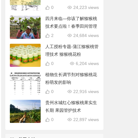
0
24,223 views
四月来临—你该了解猕猴桃
技术要点啦！春季田间管理
2
24,684 views
人工授粉专题-蒲江猕猴桃管
理技术 猕猴桃花粉
0
6,204 views
植物生长调节剂对猕猴桃花
粉萌发的影响
0
22,916 views
贵州水城红心猕猴桃果实生
长期 果园管护技术
0
22,897 views