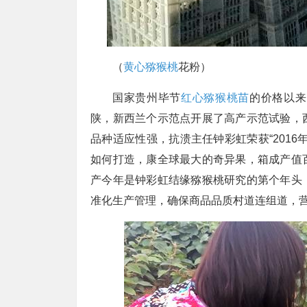
（
黄心猕猴桃
花粉）
国家贵州毕节
红心猕猴桃苗
的价格以来
陕，新西兰个示范点开展了高产示范试验，
品种适应性强，抗溃主任钟彩虹荣获“201
如何打造，康全球最大的奇异果，箱成产值
产今年是钟彩虹结缘猕猴桃研究的第个年头
准化生产管理，确保商品品质村道连组道，