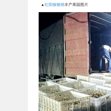
▲
红阳猕猴桃
丰产果园图片