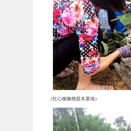
（红心猕猴桃苗木基地）