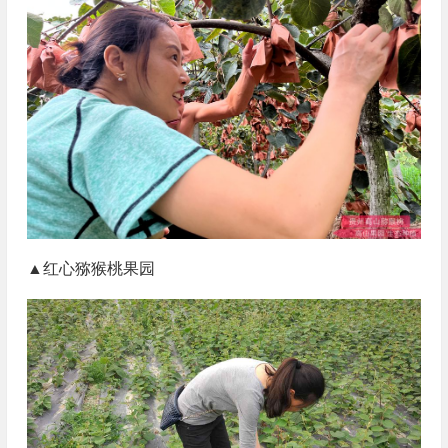
▲红心猕猴桃果园