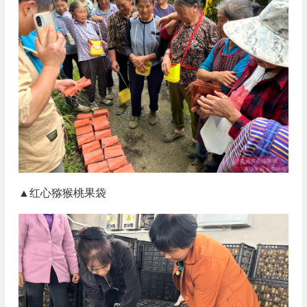
▲红心猕猴桃果袋