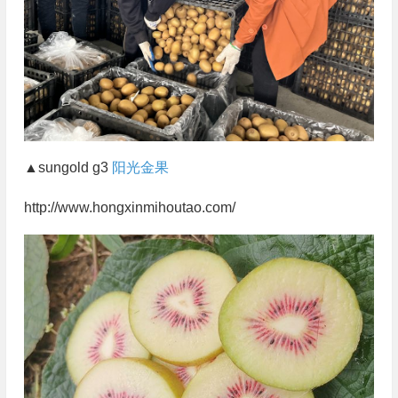
▲sungold g3
阳光金果
http://www.hongxinmihoutao.com/