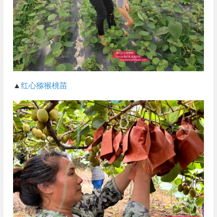
▲
红心猕猴桃苗