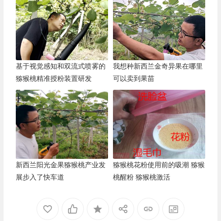
基于视觉感知和双流式喷雾的
我想种新西兰金奇异果在哪里
猕猴桃精准授粉装置研发
可以卖到果苗
新西兰阳光金果猕猴桃产业发
猕猴桃花粉使用前的吸潮 猕猴
展步入了快车道
桃醒粉 猕猴桃激活