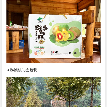
▲猕猴桃礼盒包装