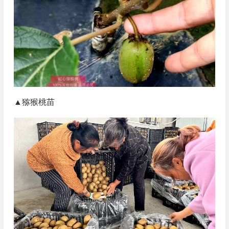
▲猕猴桃苗