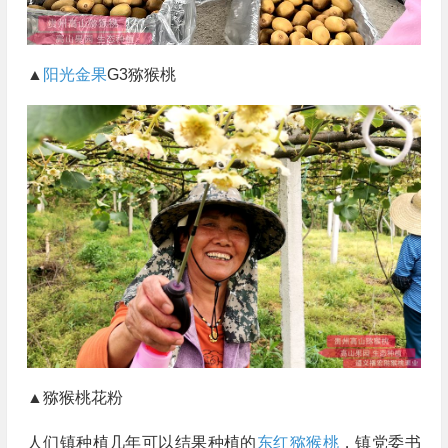
▲
阳光金果
G3猕猴桃
▲猕猴桃花粉
人们镇种植几年可以结果种植的
东红猕猴桃
，镇党委书